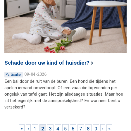
Schade door uw kind of huisdier?
09-04-2026
Particulier
Een bal door de ruit van de buren. Een hond die tijdens het
spelen iemand omverloopt. Of een vaas die bij vrienden per
ongeluk van tafel gaat. Het zijn alledaagse situaties. Maar hoe
zit het eigenlijk met de aansprakelijkheid? En wanneer bent u
verzekerd?
Pagina's
«
‹
1
2
3
4
5
6
7
8
9
›
»