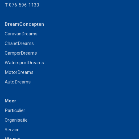
T
076 596 1133
DreamConcepten
CaravanDreams
ChaletDreams
CamperDreams
WatersportDreams
MotorDreams
AutoDreams
Meer
P
articulier
Or
ganisatie
S
ervice