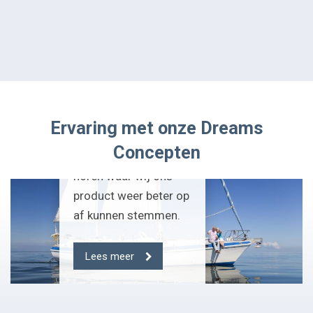
vernemen van
botenbouwers,
dealers en
jachtmakelaars. De
dealerbezoeken zijn
daarbij het leukste
Ervaring met onze Dreams
omdat wij hier altijd
Concepten
verhalen uit de praktijk
horen waar wij ons
product weer beter op
af kunnen stemmen.
Lees meer