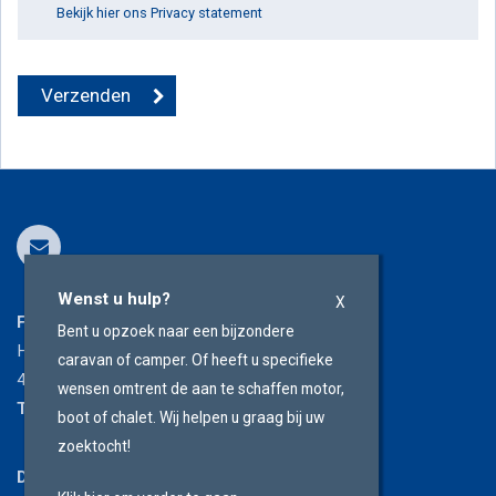
Bekijk hier ons Privacy statement
Wenst u hulp?
X
Finanplaza
Bent u opzoek naar een bijzondere
Hoevestein 12
caravan of camper. Of heeft u specifieke
4903 SC
Oosterhout
wensen omtrent de aan te schaffen motor,
T
076 596 1133
boot of chalet. Wij helpen u graag bij uw
zoektocht!
DreamConcepten