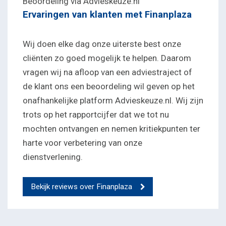
Beoordeling via Advieskeuze.nl
Ervaringen van klanten met Finanplaza
Het
Wij doen elke dag onze uiterste best onze
WatersportDre
cliënten zo goed mogelijk te helpen. Daarom
ams Concept
vragen wij na afloop van een adviestraject of
de klant ons een beoordeling wil geven op het
Verrassend in
onafhankelijke platform Advieskeuze.nl. Wij zijn
eenvoud,
trots op het rapportcijfer dat we tot nu
mochten ontvangen en nemen kritiekpunten ter
verbazend in
harte voor verbetering van onze
prijs.
dienstverlening.
Elk jaar bezoeken wij
onze relaties in de
Bekijk reviews over Finanplaza
watersportbranche
om de laatste
nieuwtjes te