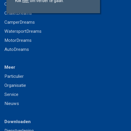
Klik
hier
om verder te gaan.
CaravanDreams
ChaletDreams
CamperDreams
WatersportDreams
MotorDreams
AutoDreams
Meer
P
articulier
Or
ganisatie
S
ervice
Nieuws
Downloaden
Dienstverlening