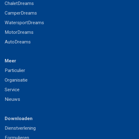
ChaletDreams
CamperDreams
WatersportDreams
MotorDreams
AutoDreams
Meer
P
articulier
Or
ganisatie
S
ervice
Nieuws
Downloaden
Dienstverlening
Formulieren