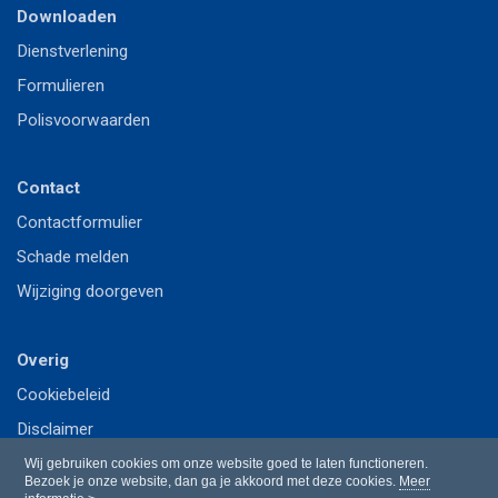
Downloaden
Dienstverlening
Formulieren
Polisvoorwaarden
Contact
Contactformulier
Schade melden
Wijziging doorgeven
Overig
Cookiebeleid
Disclaimer
Privacy
Wij gebruiken cookies om onze website goed te laten functioneren.
Bezoek je onze website, dan ga je akkoord met deze cookies.
Meer