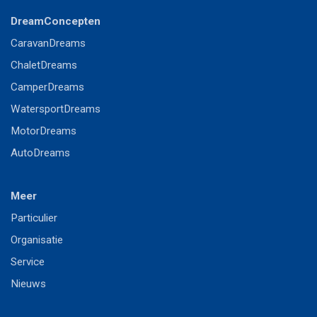
DreamConcepten
CaravanDreams
ChaletDreams
CamperDreams
WatersportDreams
MotorDreams
AutoDreams
Meer
P
articulier
Or
ganisatie
S
ervice
Nieuws