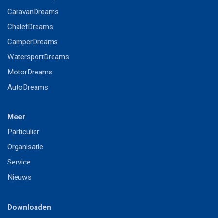
CaravanDreams
ChaletDreams
CamperDreams
WatersportDreams
MotorDreams
AutoDreams
Meer
P
articulier
Or
ganisatie
S
ervice
Nieuws
Downloaden