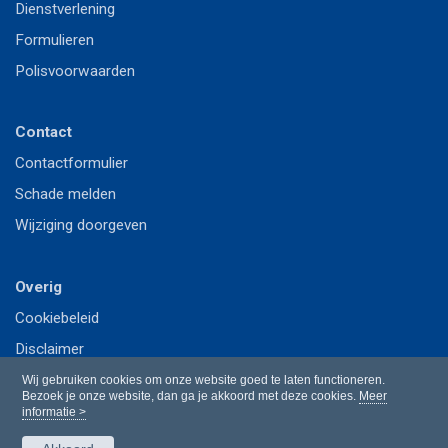
Dienstverlening
Formulieren
Polisvoorwaarden
Contact
Contactformulier
Schade melden
Wijziging doorgeven
Overig
Cookiebeleid
Disclaimer
Privacy
Wij gebruiken cookies om onze website goed te laten functioneren.
Bezoek je onze website, dan ga je akkoord met deze cookies.
Meer
informatie >