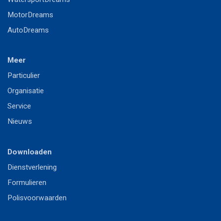
MotorDreams
AutoDreams
Meer
P
articulier
Or
ganisatie
S
ervice
Nieuws
Downloaden
Dienstverlening
Formulieren
Polisvoorwaarden