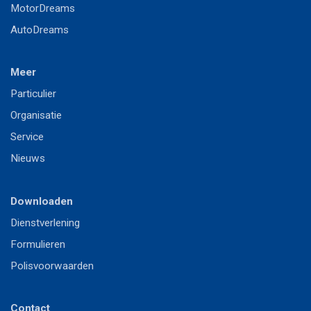
MotorDreams
AutoDreams
Meer
P
articulier
Or
ganisatie
S
ervice
Nieuws
Downloaden
Dienstverlening
Formulieren
Polisvoorwaarden
Contact